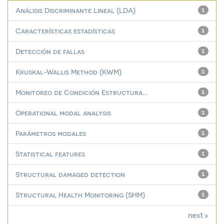
Análisis Discriminante Lineal (LDA)
1
Características estadísticas
1
Detección de fallas
1
Kruskal-Wallis Method (KWM)
1
Monitoreo de Condición Estructura...
1
Operational modal analysis
1
Parámetros modales
1
Statistical features
1
Structural damaged detection
1
Structural Health Monitoring (SHM)
1
next >