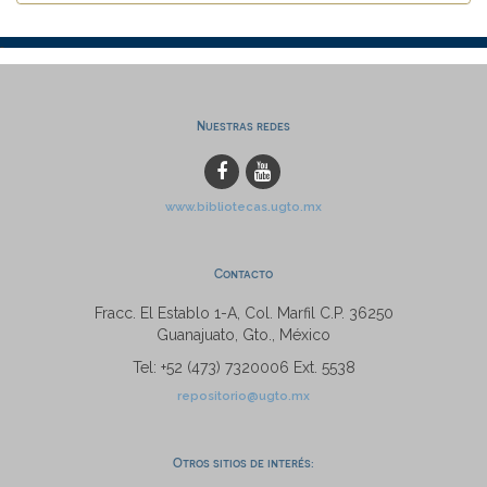
Nuestras redes
www.bibliotecas.ugto.mx
Contacto
Fracc. El Establo 1-A, Col. Marfil C.P. 36250
Guanajuato, Gto., México
Tel: +52 (473) 7320006 Ext. 5538
repositorio@ugto.mx
Otros sitios de interés: