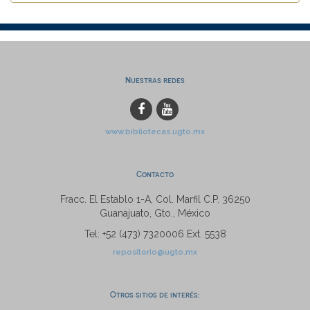
Nuestras redes
www.bibliotecas.ugto.mx
Contacto
Fracc. El Establo 1-A, Col. Marfil C.P. 36250
Guanajuato, Gto., México
Tel: +52 (473) 7320006 Ext. 5538
repositorio@ugto.mx
Otros sitios de interés: