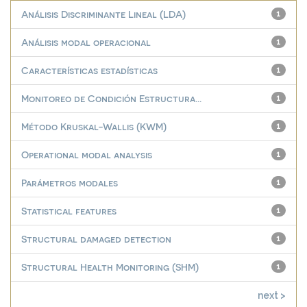
Análisis Discriminante Lineal (LDA)
1
Análisis modal operacional
1
Características estadísticas
1
Monitoreo de Condición Estructura...
1
Método Kruskal-Wallis (KWM)
1
Operational modal analysis
1
Parámetros modales
1
Statistical features
1
Structural damaged detection
1
Structural Health Monitoring (SHM)
1
next >