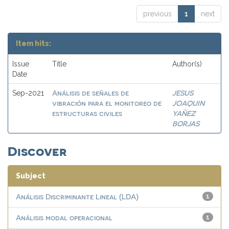
previous
1
next
Item hits:
Issue
Title
Author(s)
Date
Análisis de señales de
JESUS
Sep-2021
vibración para el monitoreo de
JOAQUIN
estructuras civiles
YAÑEZ
BORJAS
Discover
Subject
Análisis Discriminante Lineal (LDA)
1
Análisis modal operacional
1