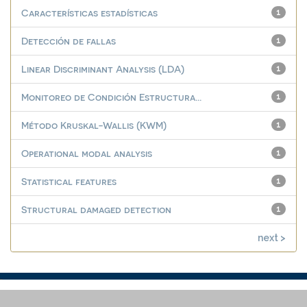
Características estadísticas
1
Detección de fallas
1
Linear Discriminant Analysis (LDA)
1
Monitoreo de Condición Estructura...
1
Método Kruskal-Wallis (KWM)
1
Operational modal analysis
1
Statistical features
1
Structural damaged detection
1
next >