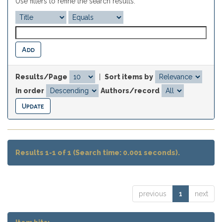
Use filters to refine the search results.
Results/Page
|
Sort items by
In order
Authors/record
Results 1-1 of 1 (Search time: 0.001 seconds).
previous
1
next