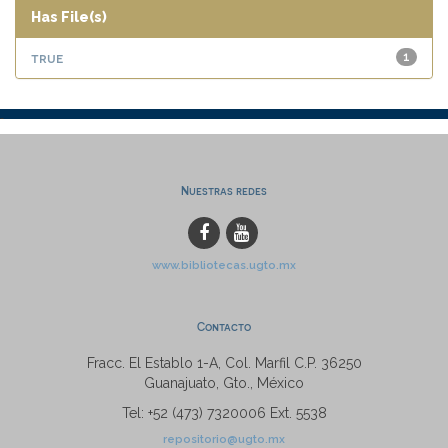
Has File(s)
true
1
Nuestras redes
www.bibliotecas.ugto.mx
Contacto
Fracc. El Establo 1-A, Col. Marfil C.P. 36250
Guanajuato, Gto., México
Tel: +52 (473) 7320006 Ext. 5538
repositorio@ugto.mx