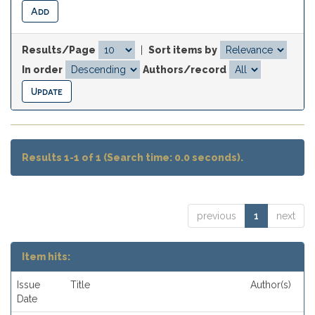
Results/Page
|
Sort items by
In order
Authors/record
Results 1-1 of 1 (Search time: 0.0 seconds).
previous
1
next
Item hits:
Issue
Title
Author(s)
Date