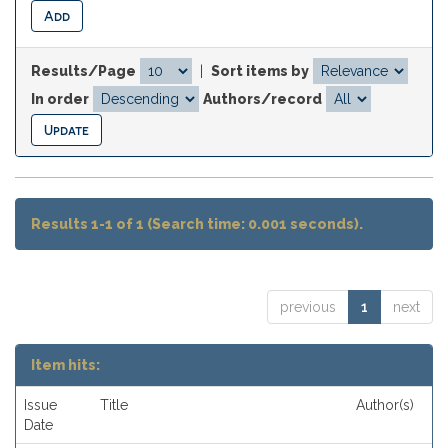
Results/Page
|
Sort items by
In order
Authors/record
Results 1-1 of 1 (Search time: 0.001 seconds).
previous
1
next
Item hits:
Issue
Title
Author(s)
Date