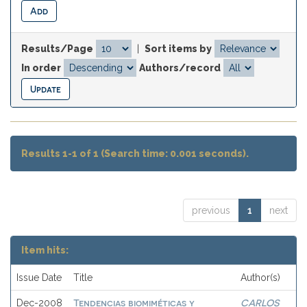
Results/Page
|
Sort items by
In order
Authors/record
Results 1-1 of 1 (Search time: 0.001 seconds).
previous
1
next
Item hits:
Issue Date
Title
Author(s)
Tendencias biomiméticas y
CARLOS
Dec-2008