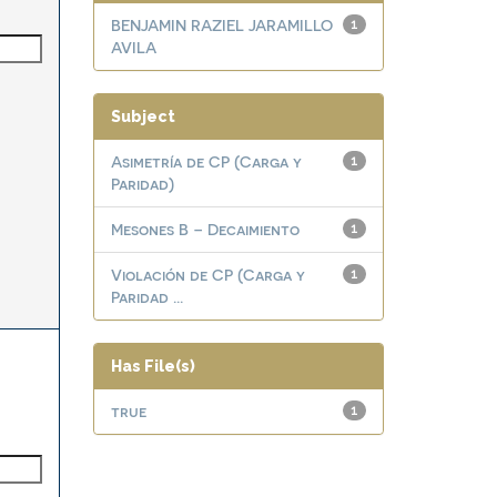
BENJAMIN RAZIEL JARAMILLO
1
AVILA
Subject
Asimetría de CP (Carga y
1
Paridad)
Mesones B – Decaimiento
1
Violación de CP (Carga y
1
Paridad ...
Has File(s)
true
1