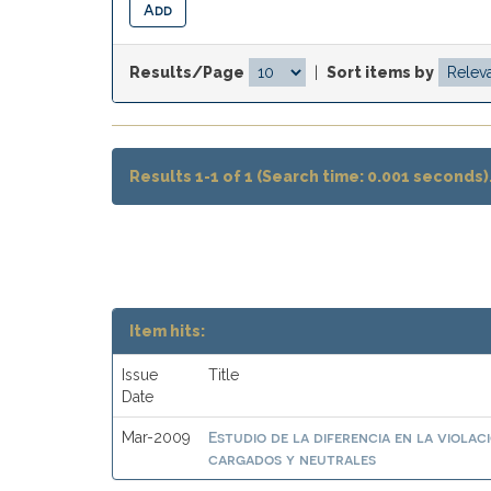
Results/Page
|
Sort items by
Results 1-1 of 1 (Search time: 0.001 seconds)
Item hits:
Issue
Title
Date
Estudio de la diferencia en la violac
Mar-2009
cargados y neutrales