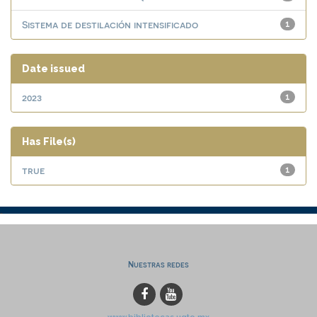
Sistema de destilación intensificado
1
Date issued
2023
1
Has File(s)
true
1
Nuestras redes