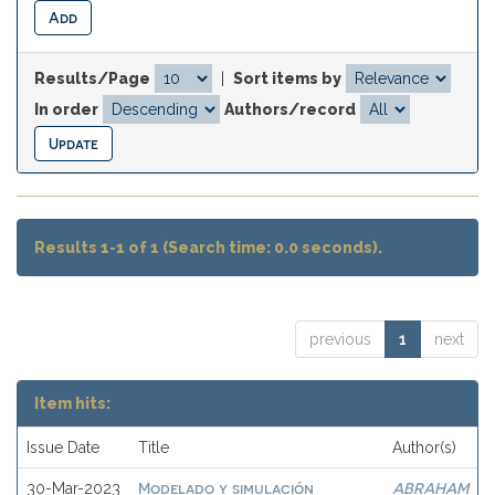
Results/Page
|
Sort items by
In order
Authors/record
Results 1-1 of 1 (Search time: 0.0 seconds).
previous
1
next
Item hits:
Issue Date
Title
Author(s)
Modelado y simulación
ABRAHAM
30-Mar-2023