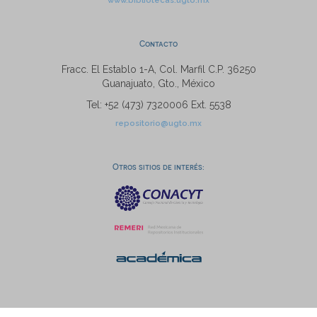
www.bibliotecas.ugto.mx
Contacto
Fracc. El Establo 1-A, Col. Marfil C.P. 36250
Guanajuato, Gto., México
Tel: +52 (473) 7320006 Ext. 5538
repositorio@ugto.mx
Otros sitios de interés: