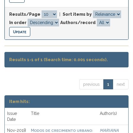
Results/Page
|
Sort items by
In order
Authors/record
Results 1-1 of 1 (Search time: 0.001 seconds).
previous
1
next
Item hits:
Issue
Title
Author(s)
Date
Modos de crecimiento urbano:
MARIANA
Nov-2018