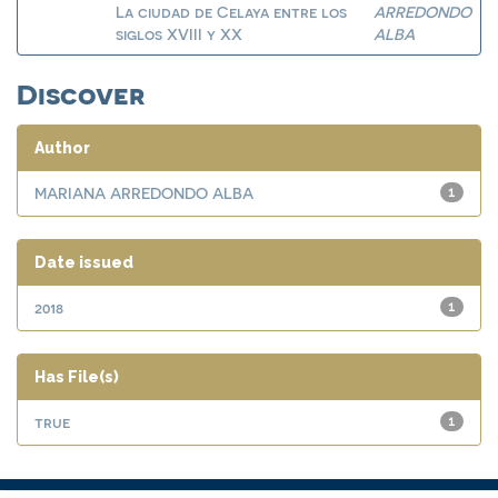
La ciudad de Celaya entre los
ARREDONDO
siglos XVIII y XX
ALBA
Discover
Author
MARIANA ARREDONDO ALBA
1
Date issued
2018
1
Has File(s)
true
1