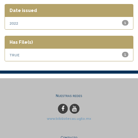
Date issued
2022
1
Has File(s)
true
1
Nuestras redes
www.bibliotecas.ugto.mx
Contacto