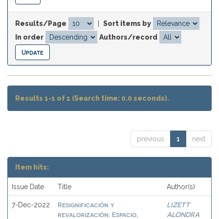
Results/Page
|
Sort items by
In order
Authors/record
Results 1-1 of 1 (Search time: 0.0 seconds).
previous
1
next
Item hits:
Issue Date
Title
Author(s)
Resignificación y
LIZETT
7-Dec-2022
revalorización: Espacio,
ALONDRA