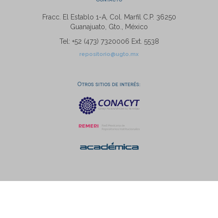
Fracc. El Establo 1-A, Col. Marfil C.P. 36250
Guanajuato, Gto., México
Tel: +52 (473) 7320006 Ext. 5538
repositorio@ugto.mx
Otros sitios de interés: