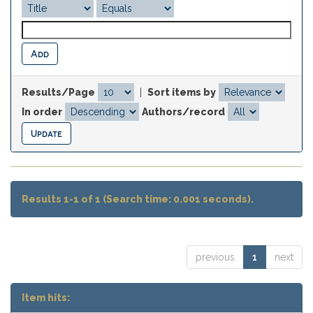
Results/Page
|
Sort items by
In order
Authors/record
Results 1-1 of 1 (Search time: 0.001 seconds).
previous
1
next
Item hits: