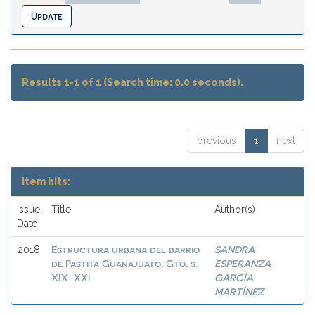
Results 1-1 of 1 (Search time: 0.0 seconds).
previous
1
next
Item hits:
Issue
Title
Author(s)
Date
Estructura urbana del barrio
SANDRA
2018
de Pastita Guanajuato, Gto. s.
ESPERANZA
XIX-XXI
GARCÍA
MARTÍNEZ