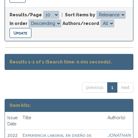
Results/Page
|
Sort items by
In order
Authors/record
Results 1-1 of 1 (Search time: 0.001 seconds).
previous
1
next
Item hits:
Issue
Title
Author(s)
Date
Experiencia laboral en diseño de
JONATHAN
2022