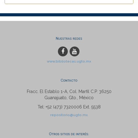
Nuestras redes
www.bibliotecas.ugto.mx
Contacto
Fracc. El Establo 1-A, Col. Marfil C.P. 36250
Guanajuato, Gto., México
Tel: +52 (473) 7320006 Ext. 5538
repositorio@ugto.mx
Otros sitios de interés: