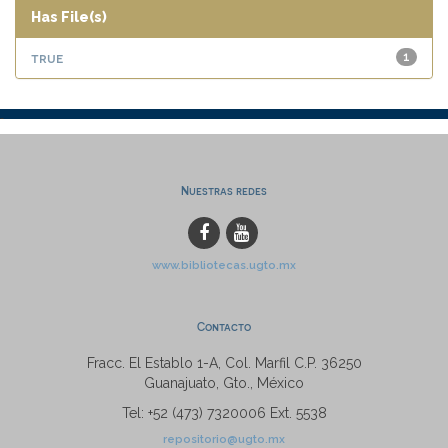
Has File(s)
true
1
Nuestras redes
www.bibliotecas.ugto.mx
Contacto
Fracc. El Establo 1-A, Col. Marfil C.P. 36250
Guanajuato, Gto., México
Tel: +52 (473) 7320006 Ext. 5538
repositorio@ugto.mx