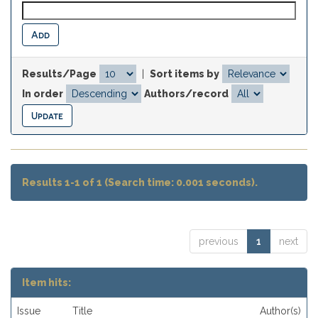
Results/Page
|
Sort items by
In order
Authors/record
Results 1-1 of 1 (Search time: 0.001 seconds).
previous
1
next
Item hits:
Issue
Title
Author(s)