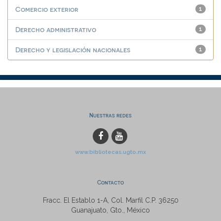
Comercio exterior
1
Derecho administrativo
1
Derecho y legislación nacionales
1
Nuestras redes
www.bibliotecas.ugto.mx
Contacto
Fracc. El Establo 1-A, Col. Marfil C.P. 36250
Guanajuato, Gto., México