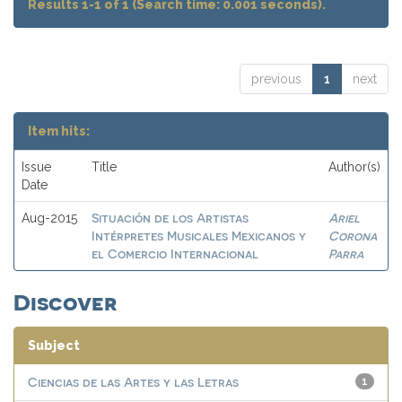
Results 1-1 of 1 (Search time: 0.001 seconds).
previous
1
next
Item hits:
Issue
Title
Author(s)
Date
Situación de los Artistas
Ariel
Aug-2015
Intérpretes Musicales Mexicanos y
Corona
el Comercio Internacional
Parra
Discover
Subject
Ciencias de las Artes y las Letras
1