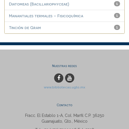
Diatomeas (Bacillariophyceae)
1
Manantiales termales – Fisicoquímica
1
Tinción de Gram
1
Nuestras redes
www.bibliotecas.ugto.mx
Contacto
Fracc. El Establo 1-A, Col. Marfil C.P. 36250
Guanajuato, Gto., México