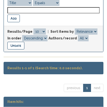
Results/Page
|
Sort items by
In order
Authors/record
Results 1-1 of 1 (Search time: 0.0 seconds).
previous
1
next
Item hits: