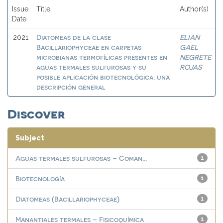
Issue
Title
Author(s)
Date
Diatomeas de la clase
ELIAN
2021
Bacillariophyceae en carpetas
GAEL
microbianas termofílicas presentes en
NEGRETE
aguas termales sulfurosas y su
ROJAS
posible aplicación biotecnológica: una
descripción general
Discover
Subject
Aguas termales sulfurosas – Coman...
1
Biotecnología
1
Diatomeas (Bacillariophyceae)
1
Manantiales termales – Fisicoquímica
1