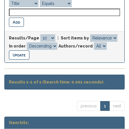
Results/Page
|
Sort items by
In order
Authors/record
Results 1-1 of 1 (Search time: 0.001 seconds).
previous
1
next
Item hits: