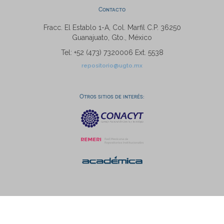
Contacto
Fracc. El Establo 1-A, Col. Marfil C.P. 36250
Guanajuato, Gto., México
Tel: +52 (473) 7320006 Ext. 5538
repositorio@ugto.mx
Otros sitios de interés: