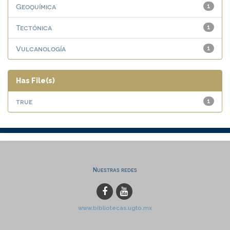
Geoquímica
1
Tectónica
1
Vulcanología
1
Has File(s)
true
1
Nuestras redes
www.bibliotecas.ugto.mx