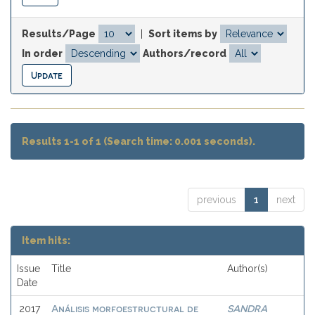
Results/Page
|
Sort items by
In order
Authors/record
Results 1-1 of 1 (Search time: 0.001 seconds).
previous
1
next
Item hits:
Issue
Title
Author(s)
Date
Análisis morfoestructural de
SANDRA
2017