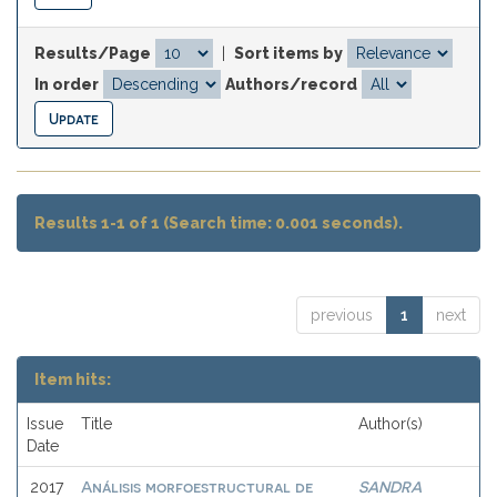
Results/Page
|
Sort items by
In order
Authors/record
Results 1-1 of 1 (Search time: 0.001 seconds).
previous
1
next
Item hits:
Issue
Title
Author(s)
Date
Análisis morfoestructural de
SANDRA
2017