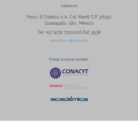
Contacto
Fracc. El Establo 1-A, Col. Marfil C.P. 36250
Guanajuato, Gto., México
Tel: +52 (473) 7320006 Ext. 5538
repositorio@ugto.mx
Otros sitios de interés: