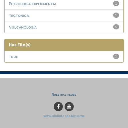
Petrología experimental
1
Tectónica
1
Vulcanología
1
Has File(s)
true
1
Nuestras redes
www.bibliotecas.ugto.mx