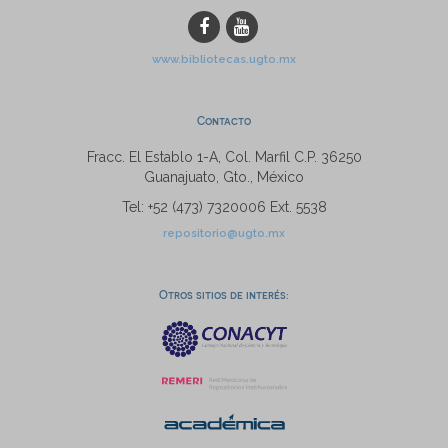
www.bibliotecas.ugto.mx
Contacto
Fracc. El Establo 1-A, Col. Marfil C.P. 36250
Guanajuato, Gto., México
Tel: +52 (473) 7320006 Ext. 5538
repositorio@ugto.mx
Otros sitios de interés: