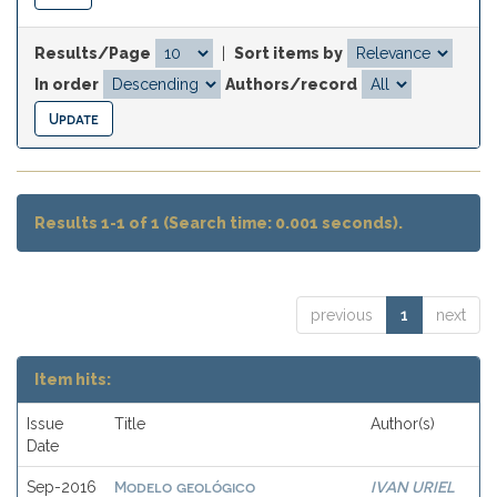
Results/Page
|
Sort items by
In order
Authors/record
Results 1-1 of 1 (Search time: 0.001 seconds).
previous
1
next
Item hits:
Issue
Title
Author(s)
Date
Modelo geológico
IVAN URIEL
Sep-2016