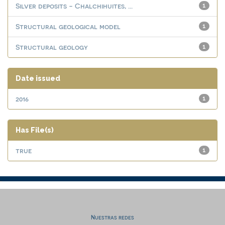
Silver deposits - Chalchihuites, ...
1
Structural geological model
1
Structural geology
1
Date issued
2016
1
Has File(s)
true
1
Nuestras redes