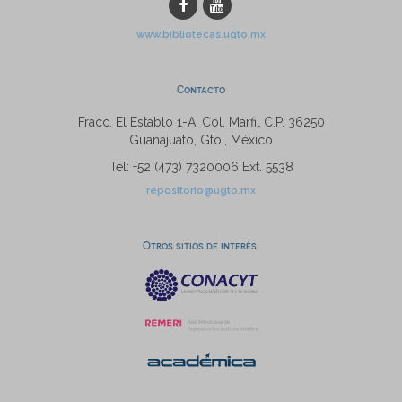
www.bibliotecas.ugto.mx
Contacto
Fracc. El Establo 1-A, Col. Marfil C.P. 36250
Guanajuato, Gto., México
Tel: +52 (473) 7320006 Ext. 5538
repositorio@ugto.mx
Otros sitios de interés: