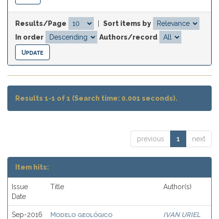
Results/Page
|
Sort items by
In order
Authors/record
Results 1-1 of 1 (Search time: 0.001 seconds).
previous
1
next
Item hits:
Issue
Title
Author(s)
Date
Modelo geológico
IVAN URIEL
Sep-2016