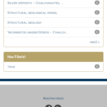
Silver deposits - Chalchihuites, ...
1
Structural geological model
1
Structural geology
1
Yacimientos argentíferos - Chalch...
1
next >
Has File(s)
true
1
Nuestras redes