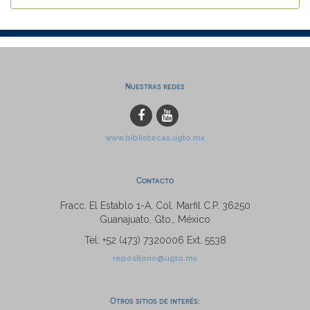
Nuestras redes
www.bibliotecas.ugto.mx
Contacto
Fracc. El Establo 1-A, Col. Marfil C.P. 36250
Guanajuato, Gto., México
Tel: +52 (473) 7320006 Ext. 5538
repositorio@ugto.mx
Otros sitios de interés: