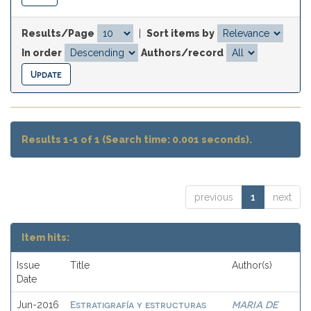
Results/Page
|
Sort items by
In order
Authors/record
Results 1-1 of 1 (Search time: 0.001 seconds).
previous
1
next
Item hits:
Issue
Title
Author(s)
Date
Estratigrafía y estructuras
MARIA DE
Jun-2016