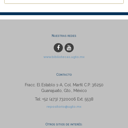
Nuestras redes
www.bibliotecas.ugto.mx
Contacto
Fracc. El Establo 1-A, Col. Marfil C.P. 36250
Guanajuato, Gto., México
Tel: +52 (473) 7320006 Ext. 5538
repositorio@ugto.mx
Otros sitios de interés: