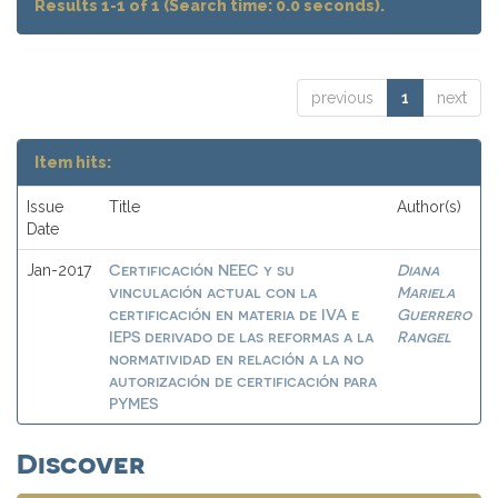
Results 1-1 of 1 (Search time: 0.0 seconds).
previous
1
next
Item hits:
Issue
Title
Author(s)
Date
Certificación NEEC y su
Diana
Jan-2017
vinculación actual con la
Mariela
certificación en materia de IVA e
Guerrero
IEPS derivado de las reformas a la
Rangel
normatividad en relación a la no
autorización de certificación para
PYMES
Discover