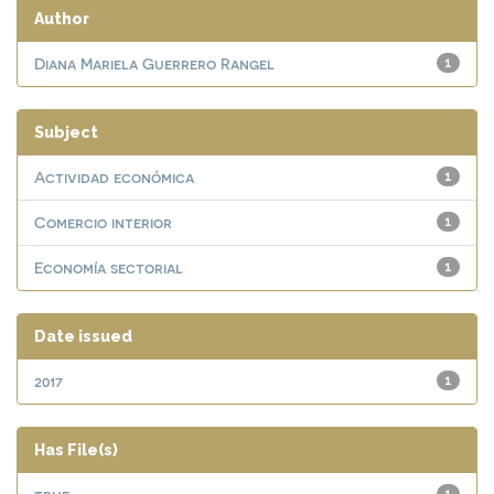
Author
Diana Mariela Guerrero Rangel
1
Subject
Actividad económica
1
Comercio interior
1
Economía sectorial
1
Date issued
2017
1
Has File(s)