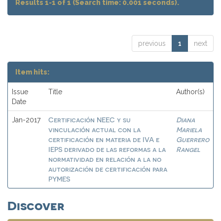
Results 1-1 of 1 (Search time: 0.001 seconds).
previous
1
next
Item hits:
Issue
Title
Author(s)
Date
Certificación NEEC y su
Diana
Jan-2017
vinculación actual con la
Mariela
certificación en materia de IVA e
Guerrero
IEPS derivado de las reformas a la
Rangel
normatividad en relación a la no
autorización de certificación para
PYMES
Discover