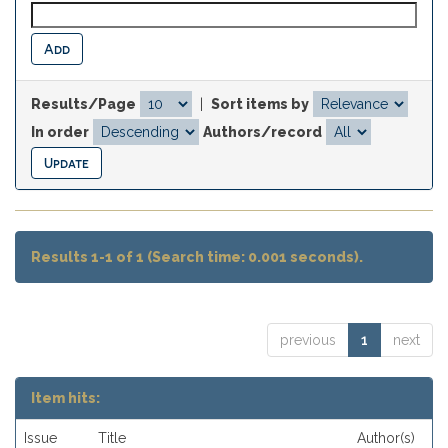
Results/Page
|
Sort items by
In order
Authors/record
Results 1-1 of 1 (Search time: 0.001 seconds).
previous
1
next
Item hits:
Issue
Title
Author(s)