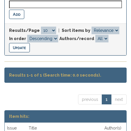
Results/Page
|
Sort items by
In order
Authors/record
Results 1-1 of 1 (Search time: 0.0 seconds).
previous
1
next
Item hits:
Issue
Title
Author(s)