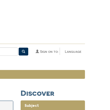
Sign on to:
Language
Discover
Subject