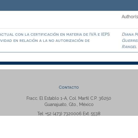
Author(s
ctual con la certificación en materia de IVA e IEPS
Diana M
ividad en relación a la no autorización de
Guerre
Rangel
Contacto
Fracc. El Establo 1-A, Col. Marfil C.P. 36250
Guanajuato, Gto., México
Tel: +52 (473) 7320006 Ext. 5538
repositorio@ugto.mx