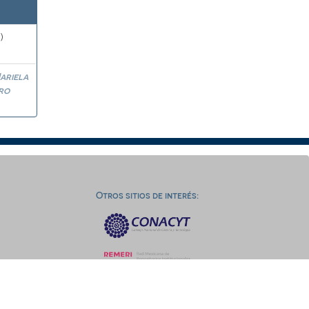
)
ariela
ro
Otros sitios de interés: