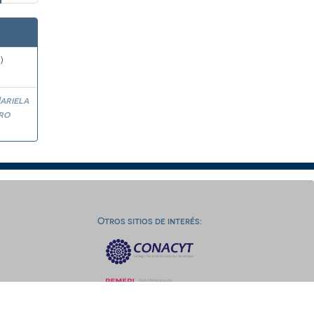
)
ariela
ro
Otros sitios de interés: