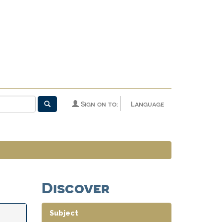
Sign on to:
Language
Discover
Subject