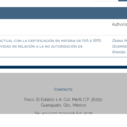
Author(s
ctual con la certificación en materia de IVA e IEPS
Diana M
ividad en relación a la no autorización de
Guerre
Rangel
Contacto
Fracc. El Establo 1-A, Col. Marfil C.P. 36250
Guanajuato, Gto., México
Tel: +52 (473) 7320006 Ext. 5538
repositorio@ugto.mx