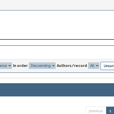
In order
Authors/record
previous
1