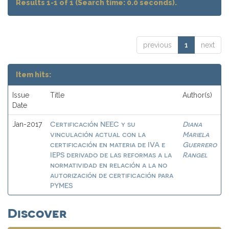
Results 1-1 of 1 (Search time: 0.0 seconds).
previous
1
next
Item hits:
Issue
Title
Author(s)
Date
Certificación NEEC y su
Diana
Jan-2017
vinculación actual con la
Mariela
certificación en materia de IVA e
Guerrero
IEPS derivado de las reformas a la
Rangel
normatividad en relación a la no
autorización de certificación para
PYMES
Discover