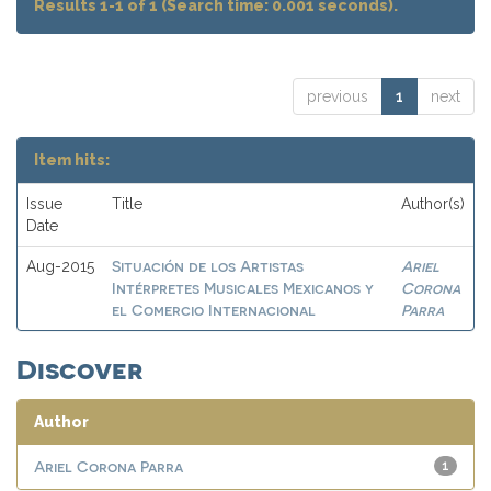
Results 1-1 of 1 (Search time: 0.001 seconds).
previous
1
next
Item hits:
Issue
Title
Author(s)
Date
Situación de los Artistas
Ariel
Aug-2015
Intérpretes Musicales Mexicanos y
Corona
el Comercio Internacional
Parra
Discover
Author
Ariel Corona Parra
1