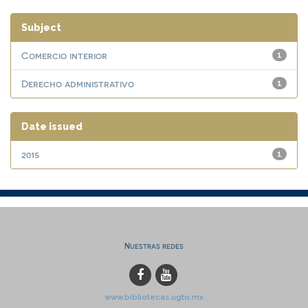
Subject
Comercio interior
1
Derecho administrativo
1
Date issued
2015
1
Nuestras redes
www.bibliotecas.ugto.mx