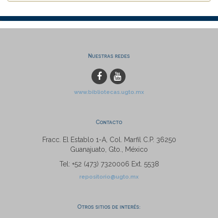
Nuestras redes
www.bibliotecas.ugto.mx
Contacto
Fracc. El Establo 1-A, Col. Marfil C.P. 36250
Guanajuato, Gto., México
Tel: +52 (473) 7320006 Ext. 5538
repositorio@ugto.mx
Otros sitios de interés: