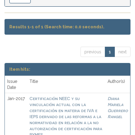
Results 1-1 of 1 (Search time: 0.0 seconds).
previous
1
next
Item hits:
Issue
Title
Author(s)
Date
Certificación NEEC y su
Diana
Jan-2017
vinculación actual con la
Mariela
certificación en materia de IVA e
Guerrero
IEPS derivado de las reformas a la
Rangel
normatividad en relación a la no
autorización de certificación para
PYMES