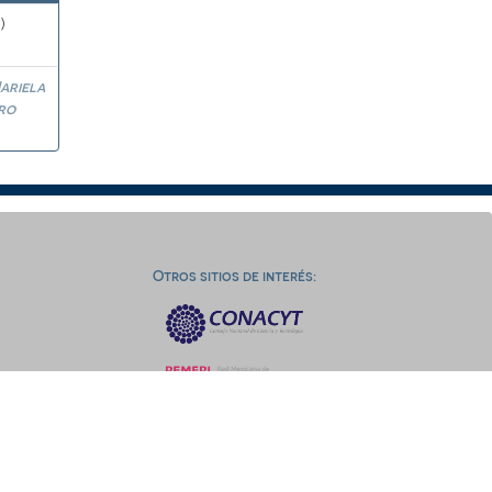
)
ariela
ro
Otros sitios de interés: