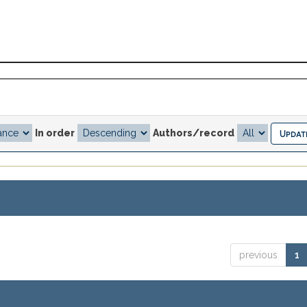
In order
Authors/record
previous
1