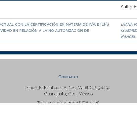
Author(s
ctual con la certificación en materia de IVA e IEPS
Diana M
ividad en relación a la no autorización de
Guerre
Rangel
Contacto
Fracc. El Establo 1-A, Col. Marfil C.P. 36250
Guanajuato, Gto., México
Tel: +52 (473) 7320006 Ext. 5538
repositorio@ugto.mx