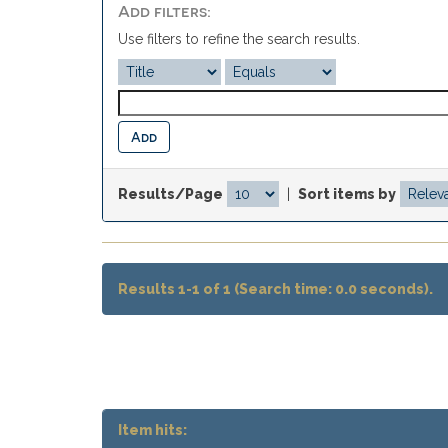
Add filters:
Use filters to refine the search results.
Results/Page
|
Sort items by
Results 1-1 of 1 (Search time: 0.0 seconds).
Item hits: