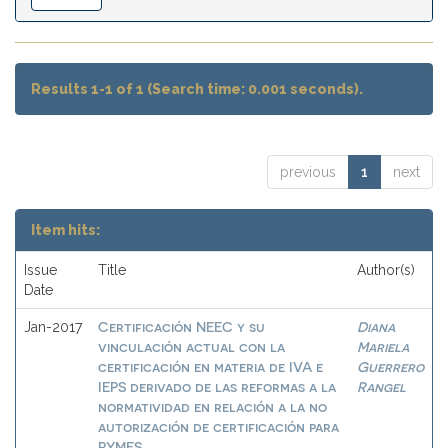
Results 1-1 of 1 (Search time: 0.001 seconds).
previous
1
next
Item hits:
Issue
Title
Author(s)
Date
Certificación NEEC y su
Diana
Jan-2017
vinculación actual con la
Mariela
certificación en materia de IVA e
Guerrero
IEPS derivado de las reformas a la
Rangel
normatividad en relación a la no
autorización de certificación para
PYMES