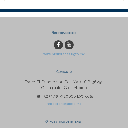
Nuestras redes
www.bibliotecas.ugto.mx
Contacto
Fracc. El Establo 1-A, Col. Marfil C.P. 36250
Guanajuato, Gto., México
Tel: +52 (473) 7320006 Ext. 5538
repositorio@ugto.mx
Otros sitios de interés: