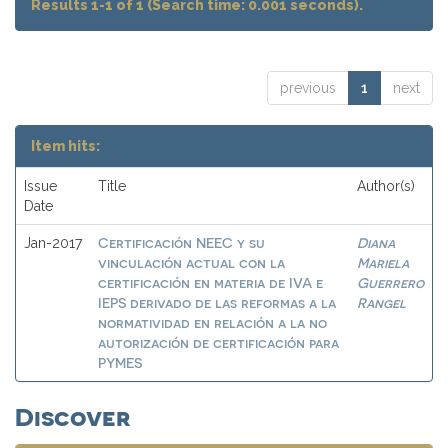
Results 1-1 of 1 (Search time: 0.001 seconds).
previous
1
next
Item hits:
Issue
Title
Author(s)
Date
Certificación NEEC y su
Diana
Jan-2017
vinculación actual con la
Mariela
certificación en materia de IVA e
Guerrero
IEPS derivado de las reformas a la
Rangel
normatividad en relación a la no
autorización de certificación para
PYMES
Discover