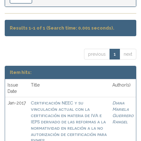
Results 1-1 of 1 (Search time: 0.001 seconds).
previous
1
next
Item hits:
Issue
Title
Author(s)
Date
Certificación NEEC y su
Diana
Jan-2017
vinculación actual con la
Mariela
certificación en materia de IVA e
Guerrero
IEPS derivado de las reformas a la
Rangel
normatividad en relación a la no
autorización de certificación para
PYMES