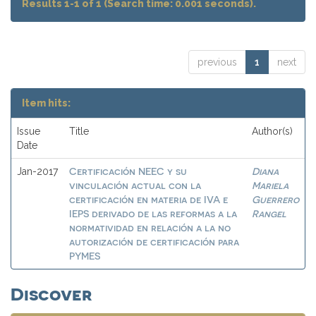
Results 1-1 of 1 (Search time: 0.001 seconds).
previous
1
next
Item hits:
Issue
Title
Author(s)
Date
Certificación NEEC y su
Diana
Jan-2017
vinculación actual con la
Mariela
certificación en materia de IVA e
Guerrero
IEPS derivado de las reformas a la
Rangel
normatividad en relación a la no
autorización de certificación para
PYMES
Discover