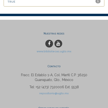
true
1
Nuestras redes
www.bibliotecas.ugto.mx
Contacto
Fracc. El Establo 1-A, Col. Marfil C.P. 36250
Guanajuato, Gto., México
Tel: +52 (473) 7320006 Ext. 5538
repositorio@ugto.mx