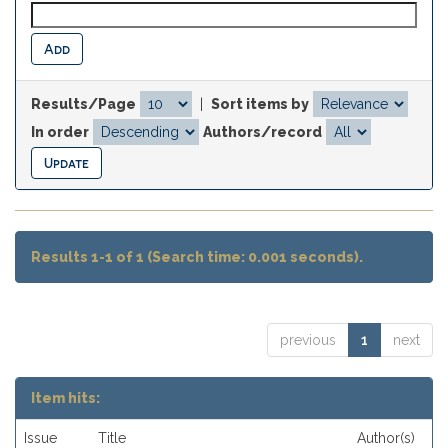
Results/Page
|
Sort items by
In order
Authors/record
Results 1-1 of 1 (Search time: 0.001 seconds).
previous
1
next
Item hits:
Issue
Title
Author(s)