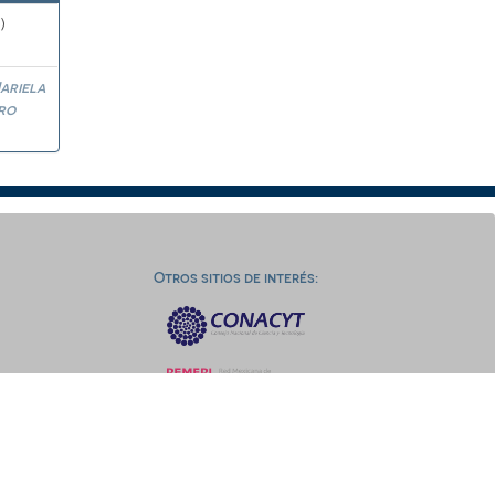
)
ariela
ro
Otros sitios de interés: