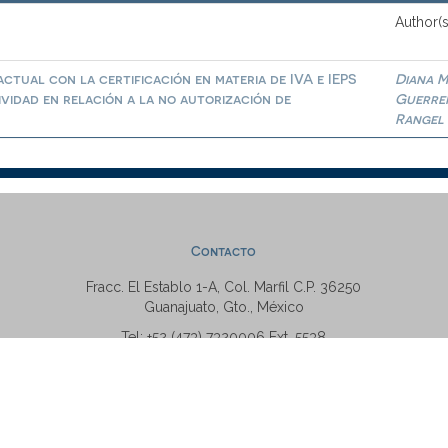
Author(s
ctual con la certificación en materia de IVA e IEPS
Diana M
ividad en relación a la no autorización de
Guerre
Rangel
Contacto
Fracc. El Establo 1-A, Col. Marfil C.P. 36250
Guanajuato, Gto., México
Tel: +52 (473) 7320006 Ext. 5538
repositorio@ugto.mx