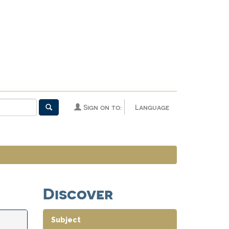
Sign on to:
Language
Discover
Subject