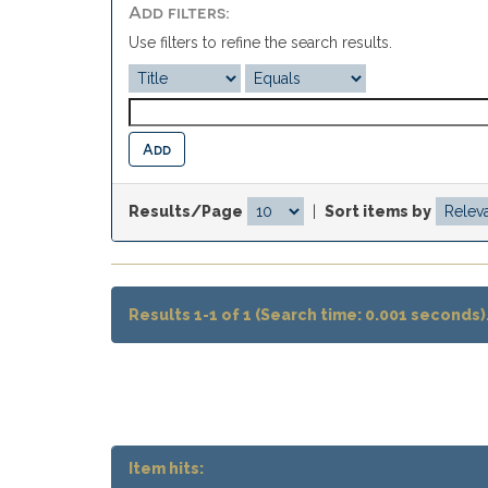
Add filters:
Use filters to refine the search results.
Results/Page
|
Sort items by
Results 1-1 of 1 (Search time: 0.001 seconds)
Item hits: