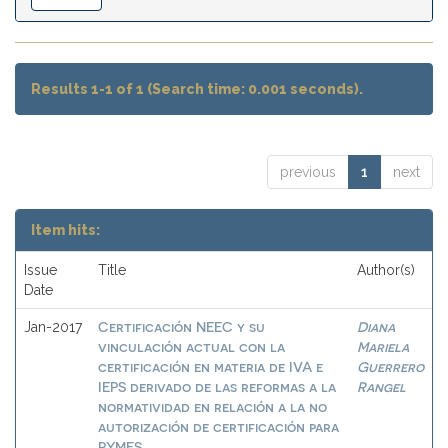
Results 1-1 of 1 (Search time: 0.001 seconds).
previous
1
next
Item hits:
Issue
Title
Author(s)
Date
Certificación NEEC y su
Diana
Jan-2017
vinculación actual con la
Mariela
certificación en materia de IVA e
Guerrero
IEPS derivado de las reformas a la
Rangel
normatividad en relación a la no
autorización de certificación para
PYMES