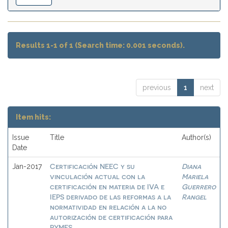
Results 1-1 of 1 (Search time: 0.001 seconds).
previous
1
next
Item hits:
Issue
Title
Author(s)
Date
Certificación NEEC y su
Diana
Jan-2017
vinculación actual con la
Mariela
certificación en materia de IVA e
Guerrero
IEPS derivado de las reformas a la
Rangel
normatividad en relación a la no
autorización de certificación para
PYMES