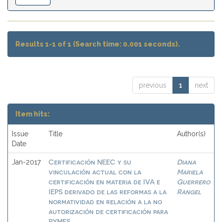
Results 1-1 of 1 (Search time: 0.001 seconds).
previous
1
next
Item hits:
Issue
Title
Author(s)
Date
Certificación NEEC y su
Diana
Jan-2017
vinculación actual con la
Mariela
certificación en materia de IVA e
Guerrero
IEPS derivado de las reformas a la
Rangel
normatividad en relación a la no
autorización de certificación para
PYMES