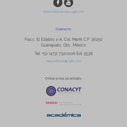
www.bibliotecas.ugto.mx
Contacto
Fracc. El Establo 1-A, Col. Marfil C.P. 36250
Guanajuato, Gto., México
Tel: +52 (473) 7320006 Ext. 5538
repositorio@ugto.mx
Otros sitios de interés: