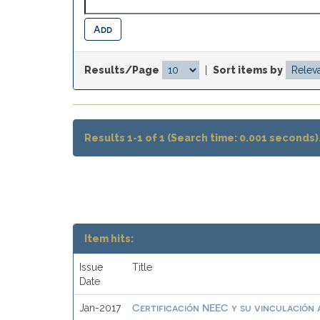
Results/Page
|
Sort items by
Results 1-1 of 1 (Search time: 0.001 seconds)
Item hits:
Issue
Title
Date
Certificación NEEC y su vinculación a
Jan-2017