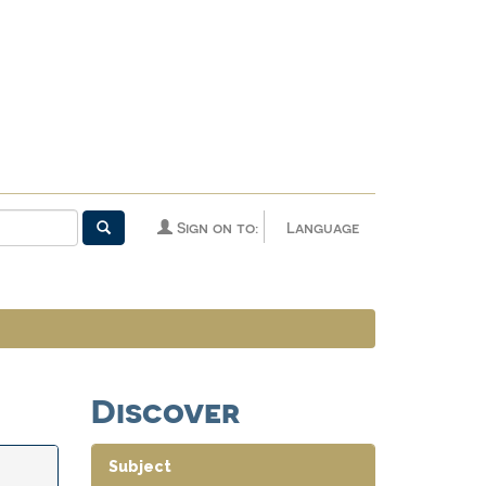
Sign on to:
Language
Discover
Subject