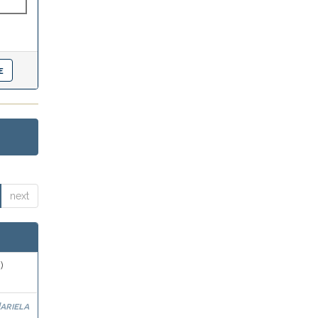
next
)
ariela