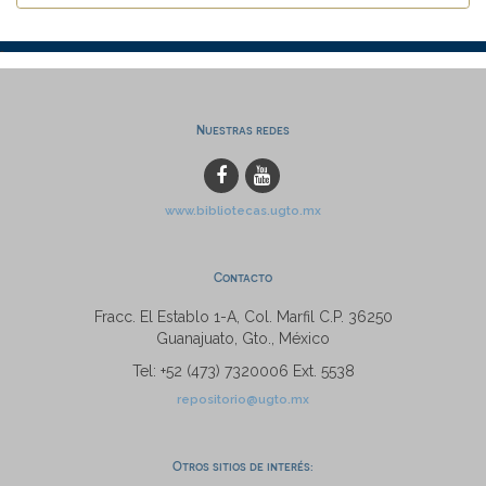
Nuestras redes
www.bibliotecas.ugto.mx
Contacto
Fracc. El Establo 1-A, Col. Marfil C.P. 36250
Guanajuato, Gto., México
Tel: +52 (473) 7320006 Ext. 5538
repositorio@ugto.mx
Otros sitios de interés: