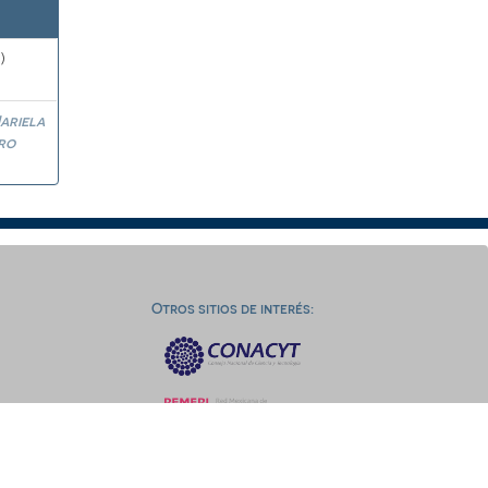
)
ariela
ro
Otros sitios de interés: