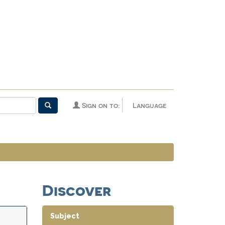
Sign on to:
Language
Discover
Subject