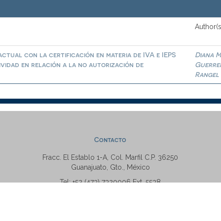
Author(s
ctual con la certificación en materia de IVA e IEPS
Diana M
ividad en relación a la no autorización de
Guerre
Rangel
Contacto
Fracc. El Establo 1-A, Col. Marfil C.P. 36250
Guanajuato, Gto., México
Tel: +52 (473) 7320006 Ext. 5538
repositorio@ugto.mx