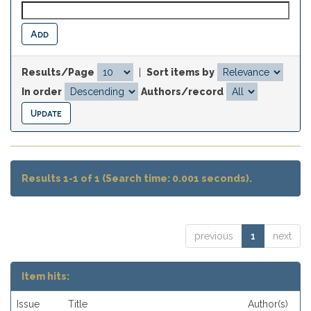
Results/Page
|
Sort items by
In order
Authors/record
Results 1-1 of 1 (Search time: 0.001 seconds).
previous
1
next
Item hits:
Issue
Title
Author(s)