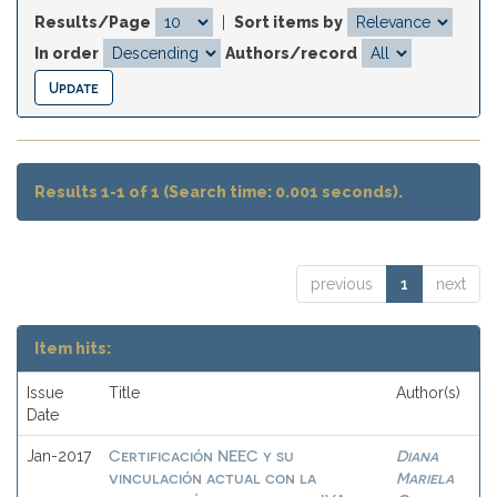
Results/Page
|
Sort items by
In order
Authors/record
Results 1-1 of 1 (Search time: 0.001 seconds).
previous
1
next
Item hits:
Issue
Title
Author(s)
Date
Certificación NEEC y su
Diana
Jan-2017
vinculación actual con la
Mariela